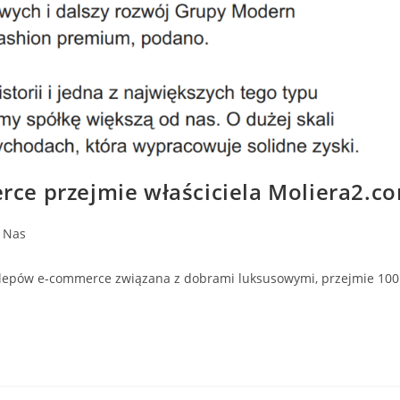
e przejmie właściciela Moliera2.co
 Nas
ów e-commerce związana z dobrami luksusowymi, przejmie 100 pr