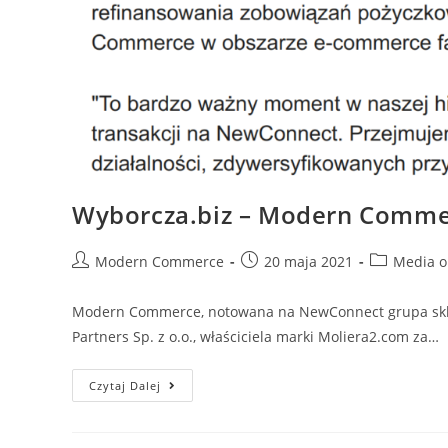
Wyborcza.biz – Modern Commerc
Post
Post
Post
Modern Commerce
20 maja 2021
Media o
author:
published:
category:
Modern Commerce, notowana na NewConnect grupa sklep
Partners Sp. z o.o., właściciela marki Moliera2.com za…
Wyborcza.biz
Czytaj Dalej
–
Modern