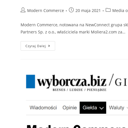
Post
Post
Post
Modern Commerce
20 maja 2021
Media o
author:
published:
category:
Modern Commerce, notowana na NewConnect grupa sklep
Partners Sp. z o.o., właściciela marki Moliera2.com za…
Parkiet.com
Czytaj Dalej
–
Modern
Commerce
przejmie
właściciela
Moliera2.com
za
100
mln
zł