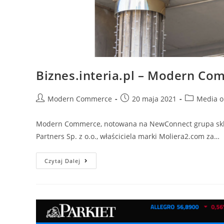
Biznes.interia.pl – Modern Co
Post
Post
Post
Modern Commerce
20 maja 2021
Media o
author:
published:
category:
Modern Commerce, notowana na NewConnect grupa sklep
Partners Sp. z o.o., właściciela marki Moliera2.com za…
Biznes.interia.pl
Czytaj Dalej
–
Modern
Commerce
przejmie
właściciela